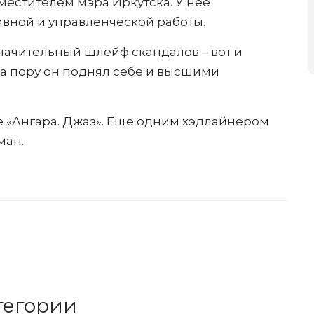
местителем мэра Иркутска. У нее
вной и управленческой работы.
начительный шлейф скандалов – вот и
да пору он поднял себе и высшими
е «Ангара. Джаз». Еще одним хэдлайнером
ман.
тегории