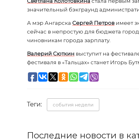
Светлана Колотовкина
стала первым за
значительный бэкграунд администрати
А мэр Ангарска
Сергей Петров
имеет з
сейчас в непростую для бюджета горо
чиновникам города зарплату.
Валерий Сюткин
выступит на фестивал
фестиваля в «Тальцах» станет Игорь Бут
Теги:
события недели
Последние новости в ка