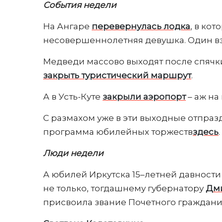
События недели
На Ангаре
перевернулась лодка
, в ко
несовершеннолетняя девушка. Один вз
Медведи массово выходят после спячки
закрыть туристический маршрут
.
А в Усть-Куте
закрыли аэропорт
– аж на
С размахом уже в эти выходные отпраз
программа юбилейных торжеств
здесь
.
Люди недели
А юбилей Иркутска 15–летней давности о
не только, тогдашнему губернатору
Дм
присвоила звание Почетного граждани