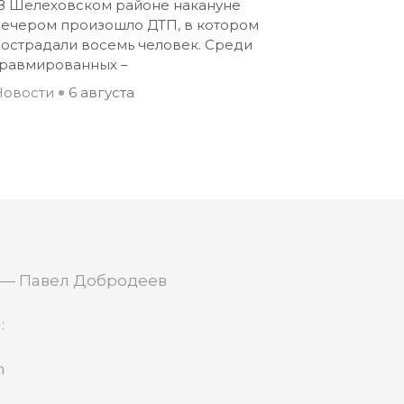
В Шелеховском районе накануне
вечером произошло ДТП, в котором
пострадали восемь человек. Среди
травмированных –
Новости
6 августа
 — Павел Добродеев
:
m