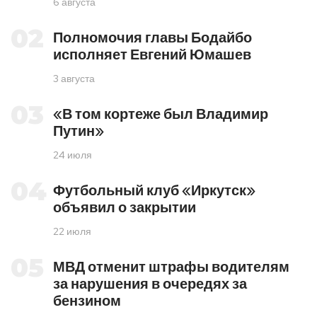
6 августа
02
Полномочия главы Бодайбо
исполняет Евгений Юмашев
3 августа
03
«В том кортеже был Владимир
Путин»
24 июля
04
Футбольный клуб «Иркутск»
объявил о закрытии
22 июля
05
МВД отменит штрафы водителям
за нарушения в очередях за
бензином