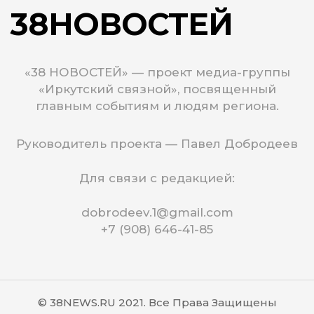
38НОВОСТЕЙ
«38 НОВОСТЕЙ» — проект медиа-группы
«Иркутский связной», посвященный
главным событиям и людям региона.
Руководитель проекта — Павел Добродеев
Для связи с редакцией:
dobrodeev.1@gmail.com
+7 (908) 646-41-85
© 38NEWS.RU 2021. Все Права Защищены