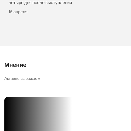
регионом в стране. И все
н
30 апреля
5
Мнение
Активно выражаем