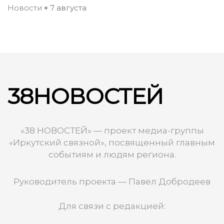
Новости
7 августа
38НОВОСТЕЙ
«38 НОВОСТЕЙ» — проект медиа-группы
«Иркутский связной», посвященный главным
событиям и людям региона.
Руководитель проекта — Павел Добродеев
Для связи с редакцией: