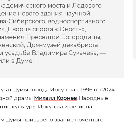
кадемического моста и Ледового
дение нового здания научной
ова-Сибирского, водноспортивного
», Дворца спорта «Юность»,
намения Пресвятой Богородицы,
женский, Дом-музей декабриста
ри усадьбе Владимира Сукачева, —
или в Думе.
тат Думы города Иркутска с 1996 по 2024
одной драмы
Михаил Корнев
. Народные
тие культуры Иркутска и региона.