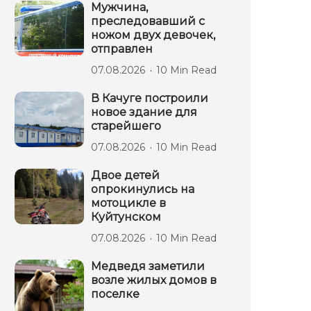
Мужчина,
преследовавший с
ножом двух девочек,
отправлен
07.08.2026
10 Min Read
В Качуге построили
новое здание для
старейшего
07.08.2026
10 Min Read
Двое детей
опрокинулись на
мотоцикле в
Куйтунском
07.08.2026
10 Min Read
Медведя заметили
возле жилых домов в
поселке