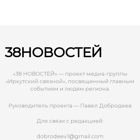
38НОВОСТЕЙ
«38 НОВОСТЕЙ» — проект медиа-группы
«Иркутский связной», посвященный главным
событиям и людям региона.
Руководитель проекта — Павел Добродеев
Для связи с редакцией:
dobrodeev.1@gmail.com