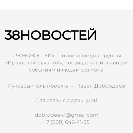
38НОВОСТЕЙ
«38 НОВОСТЕЙ» — проект медиа-группы
«Иркутский связной», посвященный главным
событиям и людям региона.
Руководитель проекта — Павел Добродеев
Для связи с редакцией:
dobrodeev.1@gmail.com
+7 (908) 646-41-85