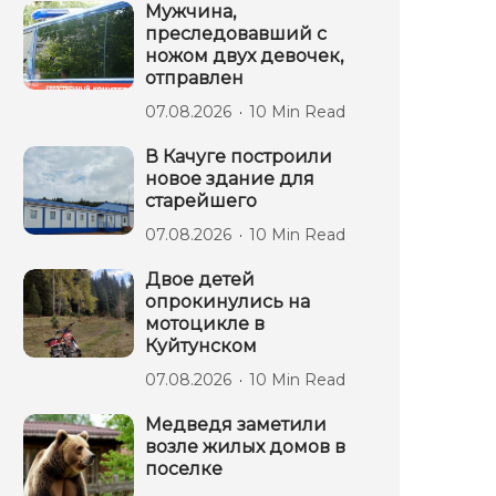
Мужчина,
преследовавший с
ножом двух девочек,
отправлен
07.08.2026
10 Min Read
В Качуге построили
новое здание для
старейшего
07.08.2026
10 Min Read
Двое детей
опрокинулись на
мотоцикле в
Куйтунском
07.08.2026
10 Min Read
Медведя заметили
возле жилых домов в
поселке