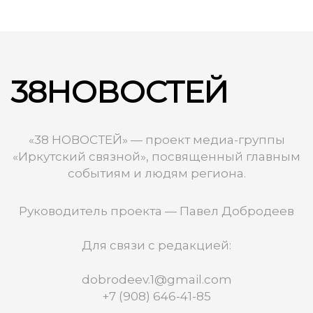
38НОВОСТЕЙ
«38 НОВОСТЕЙ» — проект медиа-группы
«Иркутский связной», посвященный главным
событиям и людям региона.
Руководитель проекта — Павел Добродеев
Для связи с редакцией:
dobrodeev.1@gmail.com
+7 (908) 646-41-85