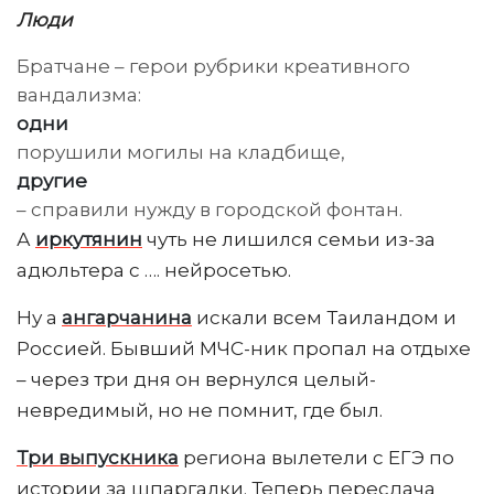
Люди
Братчане – герои рубрики креативного
вандализма:
одни
порушили могилы на кладбище,
другие
– справили нужду в городской фонтан.
А
иркутянин
чуть не лишился семьи из-за
адюльтера с …. нейросетью.
Ну а
ангарчанина
искали всем Таиландом и
Россией. Бывший МЧС-ник пропал на отдыхе
– через три дня он вернулся целый-
невредимый, но не помнит, где был.
Три выпускника
региона вылетели с ЕГЭ по
истории за шпаргалки. Теперь пересдача