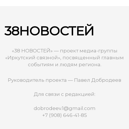
38НОВОСТЕЙ
«38 НОВОСТЕЙ» — проект медиа-группы
«Иркутский связной», посвященный главным
событиям и людям региона.
Руководитель проекта — Павел Добродеев
Для связи с редакцией:
dobrodeev.1@gmail.com
+7 (908) 646-41-85