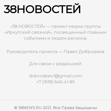
38НОВОСТЕЙ
«38 НОВОСТЕЙ» — проект медиа-группы
«Иркутский связной», посвященный главным
событиям и людям региона.
Руководитель проекта — Павел Добродеев
Для связи с редакцией:
dobrodeev.1@gmail.com
+7 (908) 646-41-85
© 38NEWS.RU 2021. Все Права Защищены