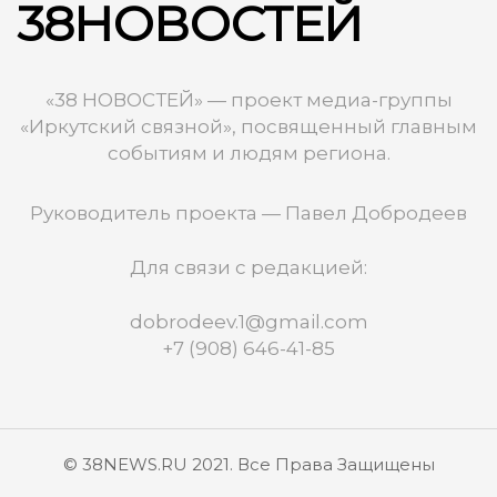
38НОВОСТЕЙ
«38 НОВОСТЕЙ» — проект медиа-группы
«Иркутский связной», посвященный главным
событиям и людям региона.
Руководитель проекта — Павел Добродеев
Для связи с редакцией:
dobrodeev.1@gmail.com
+7 (908) 646-41-85
© 38NEWS.RU 2021. Все Права Защищены