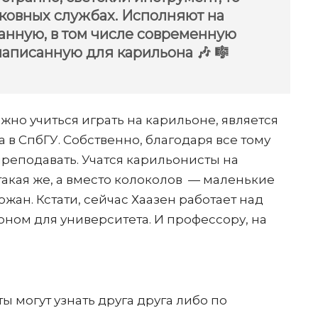
ерковных службах. Исполняют на
анную, в том числе современную
написанную для карильона 🎶 🎼
жно учиться играть на карильоне, является
 в СпбГУ. Собственно, благодаря все тому
преподавать. Учатся карильонисты на
такая же, а вместо колоколов — маленькие
жан. Кстати, сейчас Хаазен работает над
ом для университета. И профессору, на
ы могут узнать друга друга либо по