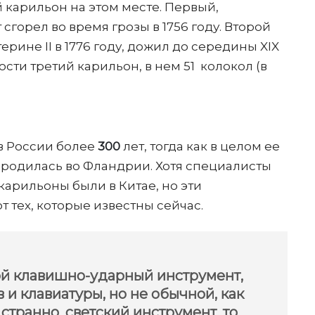
й карильон на этом месте. Первый,
 сгорел во время грозы в 1756 году. Второй
рине II в 1776 году, дожил до середины XIX
сти третий карильон, в нем 51 колокол (в
в России более
300
лет, тогда как в целом ее
зародилась во Фландрии. Хотя специалисты
 карильоны были в Китае, но эти
 тех, которые известны сейчас.
ой клавишно-ударный инструмент,
 и клавиатуры, но не обычной, как
 странно, светский инструмент, то