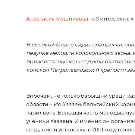
Анастасия Мушникова
– об интересных 
В высокой башне сидит принцесса, она
певучие мелодии колокольного звона
.
приветственно машет рукой благодарным
колокол Петропавловской крепости за
Впрочем, не только барышни среди ка
области –
Йо Хаазен
, бельгийский кар
карильона. Большая часть молодых му
ученики Хаазена. И именно он организо
создание и установку в 2001 году ново