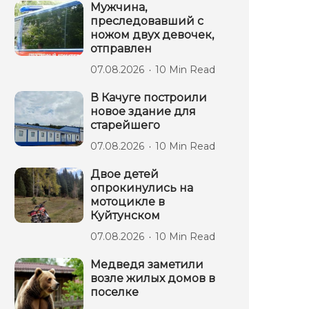
Мужчина,
преследовавший с
ножом двух девочек,
отправлен
07.08.2026
10 Min Read
В Качуге построили
новое здание для
старейшего
07.08.2026
10 Min Read
Двое детей
опрокинулись на
мотоцикле в
Куйтунском
07.08.2026
10 Min Read
Медведя заметили
возле жилых домов в
поселке