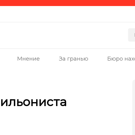
Мнение
За гранью
Бюро нах
рильониста