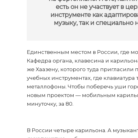
есть он не участвует в ц
инструменте как адаптиров
музыку, так и специально 
Единственным местом в России, где мо
Кафедра органа, клавесина и карильона
же Хаазену, которого туда пригласили 
учебных инструментах, где клавиатура 
металлофоны. Чтобы поберечь уши горо
новым проектом — мобильным карильон
минуточку, за 80.
В России четыре карильона. А музыкант