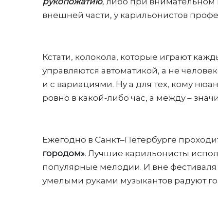
рукопожатию
, либо при внимательном 
внешней части, у карильонистов про
Кстати, колокола, которые играют каж
управляются автоматикой, а не челове
и с вариациями. Ну а для тех, кому нюа
ровно в какой-либо час, а между – знач
Ежегодно в Санкт–Петербурге проходи
городом»
. Лучшие карильонисты испол
популярные мелодии. И вне фестиваля
умелыми руками музыкантов радуют г