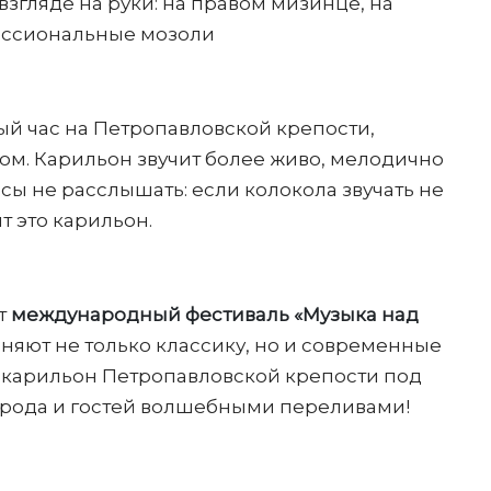
взгляде на руки: на правом мизинце, на
фессиональные мозоли
дый час на Петропавловской крепости,
ком. Карильон звучит более живо, мелодично
нсы не расслышать: если колокола звучать не
ит это карильон.
т
международный фестиваль «Музыка над
няют не только классику, но и современные
 карильон Петропавловской крепости под
орода и гостей волшебными переливами!