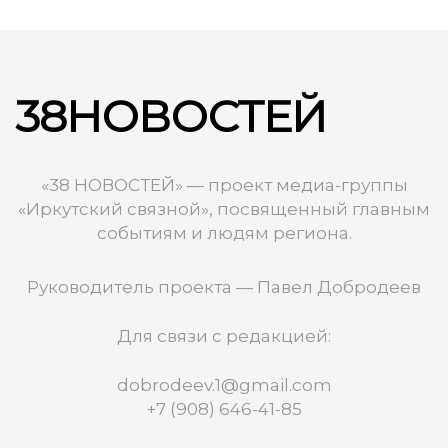
38НОВОСТЕЙ
«38 НОВОСТЕЙ» — проект медиа-группы
«Иркутский связной», посвященный главным
событиям и людям региона.
Руководитель проекта — Павел Добродеев
Для связи с редакцией:
dobrodeev.1@gmail.com
+7 (908) 646-41-85