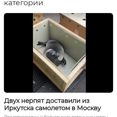
категории
Двух нерпят доставили из
Иркутска самолетом в Москву
Два пятимесячных байкальских детеныша нерпы