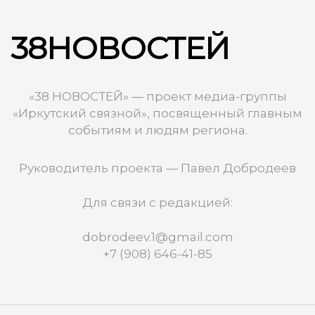
38НОВОСТЕЙ
«38 НОВОСТЕЙ» — проект медиа-группы
«Иркутский связной», посвященный главным
событиям и людям региона.
Руководитель проекта — Павел Добродеев
Для связи с редакцией:
dobrodeev.1@gmail.com
+7 (908) 646-41-85