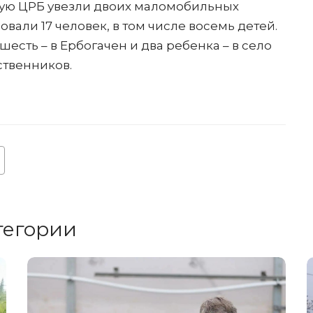
кую ЦРБ увезли двоих маломобильных
вали 17 человек, в том числе восемь детей.
есть – в Ербогачен и два ребенка – в село
ственников.
тегории