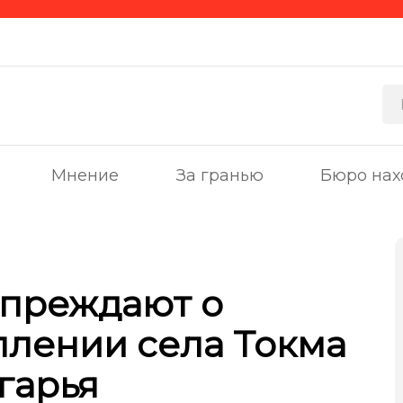
Мнение
За гранью
Бюро нах
упреждают о
лении села Токма
гарья