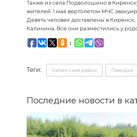
Также из села Подволошино в Киренс
жителей. 1 мая вертолётом МЧС эвакуиро
Девять человек доставлены в Киренск, ш
Калинина. Все они разместились у род
1
Теги:
Катангский район
Паводки
Последние новости в ка