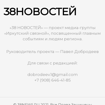
38НОВОСТЕЙ
«38 НОВОСТЕЙ» — проект медиа-группы
«Иркутский связной», посвященный главным
событиям и людям региона.
Руководитель проекта — Павел Добродеев
Для связи с редакцией:
dobrodeev.1@gmail.com
+7 (908) 646-41-85
© 38NEWS.RU 2021. Все Права Защищены