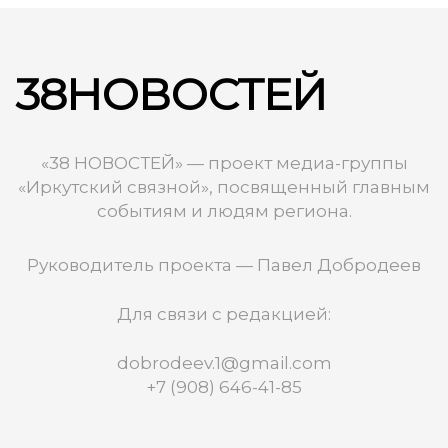
38НОВОСТЕЙ
«38 НОВОСТЕЙ» — проект медиа-группы
«Иркутский связной», посвященный главным
событиям и людям региона.
Руководитель проекта — Павел Добродеев
Для связи с редакцией:
dobrodeev.1@gmail.com
+7 (908) 646-41-85