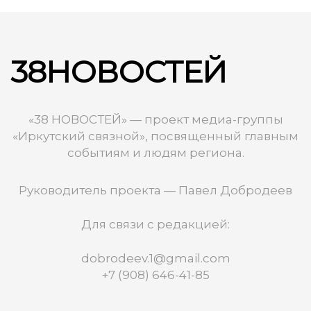
38НОВОСТЕЙ
«38 НОВОСТЕЙ» — проект медиа-группы
«Иркутский связной», посвященный главным
событиям и людям региона.
Руководитель проекта — Павел Добродеев
Для связи с редакцией:
dobrodeev.1@gmail.com
+7 (908) 646-41-85