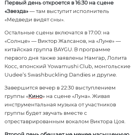
Первый день откроется в 16:30 на сцене
«Звезда»
— там выступит исполнитель
«Медведи видят сны».
Остальные сцены включатся в 17:00: на
«Солнце» — Виктор Жалсанов, на «Луне» —
китайская группа BAYGU. В программе
первого дня также заявлены Намгар, Лолита
Косс, японский Yowamushi Club, монгольские
Uudee’s Swashbuckling Dandies и другие.
Завершится вечер в 22:30 выступлением
группы «
Кино
» на сцене «Луна». Живая
инструментальная музыка от участников
группы будет звучать вместе с
отреставрированным вокалом Виктора Цоя.
Второй день обещает не менее насыщенную