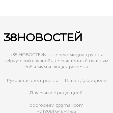
38НОВОСТЕЙ
«38 НОВОСТЕЙ» — проект медиа-группы
«Иркутский связной», посвященный главным
событиям и людям региона.
Руководитель проекта — Павел Добродеев
Для связи с редакцией:
dobrodeev.1@gmail.com
+7 (908) 646-41-85