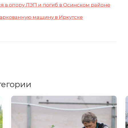
я в опору ЛЭП и погиб в Осинском районе
паркованную машину в Иркутске
тегории