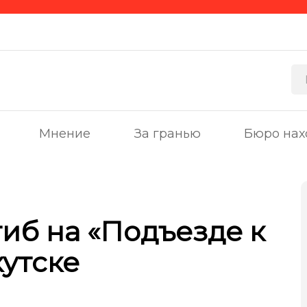
Мнение
За гранью
Бюро нах
иб на «Подъезде к
кутске