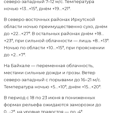
северо-западный 7–12 м/с. Температура
ночью +13…+15°, днём +19…+21°.
В северо-восточных районах Иркутской
области ночью преимущественно сухо, днём
до +22…+27°. В остальных районах днём +18…
+23°, при сильной облачности — лишь +8…+13°.
Ночью по области +10…+15°, при прояснении
до +2…+7°.
На Байкале — переменная облачность,
местами сильные дожди и грозы. Ветер
северо-западный с порывами до 16–21 м/с.
Температура ночью +5…+10°, днём +15…+20°.
В период с 18 по 23 июня в пониженных
формах рельефа ожидаются заморозки до
0…-2°, на уровне травостоя — до -4°.