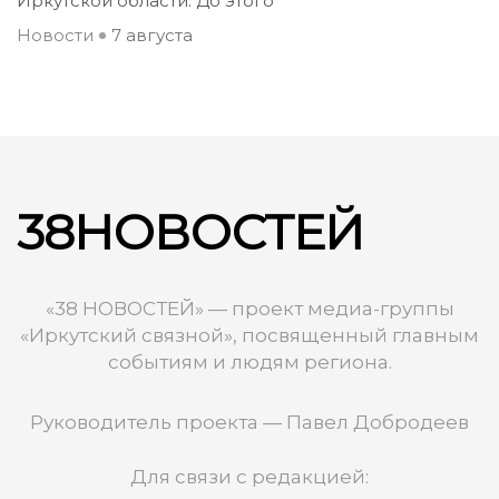
Иркутской области. До этого
Новости
7 августа
38НОВОСТЕЙ
«38 НОВОСТЕЙ» — проект медиа-группы
«Иркутский связной», посвященный главным
событиям и людям региона.
Руководитель проекта — Павел Добродеев
Для связи с редакцией: