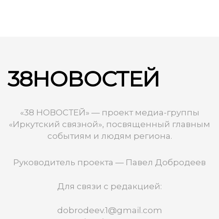
38НОВОСТЕЙ
«38 НОВОСТЕЙ» — проект медиа-группы
«Иркутский связной», посвященный главным
событиям и людям региона.
Руководитель проекта — Павел Добродеев
Для связи с редакцией:
dobrodeev.1@gmail.com