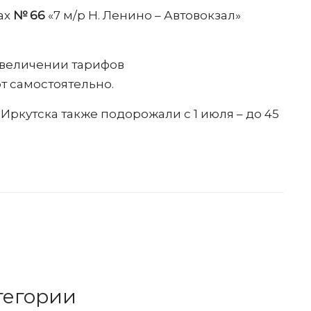
ах
№ 66
«7 м/р Н. Ленино – Автовокзал»
увеличении тарифов
 самостоятельно.
Иркутска также подорожали с 1 июля – до 45
тегории