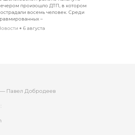
вечером произошло ДТП, в котором
пострадали восемь человек. Среди
травмированных –
Новости
6 августа
 — Павел Добродеев
:
m