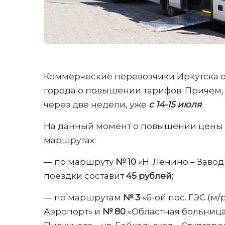
Коммерческие перевозчики Иркутска
города о повышении тарифов. Причем,
через две недели, уже
с 14-15 июля
.
На данный момент о повышении цены 
маршрутах:
— по маршруту
№ 10
«Н. Ленино – Заво
поездки составит
45 рублей
;
— по маршрутам
№ 3
«6-ой пос. ГЭС (м
Аэропорт» и
№ 80
«Областная больница –