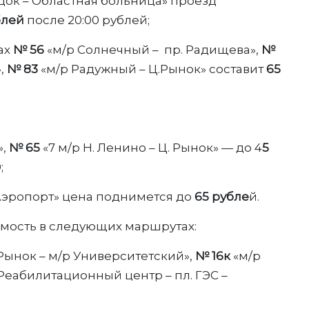
одок – Областная больница» проезд
блей
после 20:00 рублей;
ах
№ 56
«м/р Солнечный – пр. Радищева»,
№
,
№ 83
«м/р Радужный – Ц.Рынок» составит
65
»,
№ 65
«7 м/р Н. Ленино – Ц. Рынок» — до 4
5
;
 Аэропорт» цена поднимется до
65 рубле
й.
имость в следующих маршрутах:
Рынок – м/р Университетский»,
№ 16к
«м/р
Реабилитационный центр – пл. ГЭС –