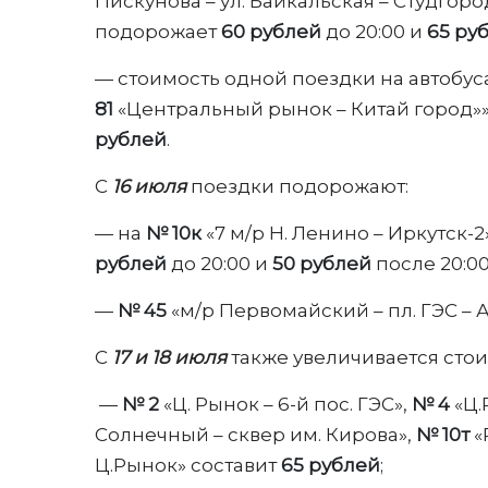
Пискунова – ул. Байкальская – Студгор
подорожает
60 рублей
до 20:00 и
65 ру
— стоимость одной поездки на автобус
81
«Центральный рынок – Китай город»»
рублей
.
С
16 июля
поездки подорожают:
— на
№ 10к
«7 м/р Н. Ленино – Иркутск-2
рублей
до 20:00 и
50 рублей
после 20:00
—
№ 45
«м/р Первомайский – пл. ГЭС –
С
17 и 18 июля
также увеличивается сто
—
№ 2
«Ц. Рынок – 6-й пос. ГЭС»,
№ 4
«Ц.
Солнечный – сквер им. Кирова»,
№ 10т
«
Ц.Рынок» составит
65 рублей
;