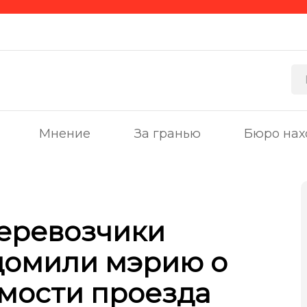
Мнение
За гранью
Бюро нах
еревозчики
домили мэрию о
мости проезда