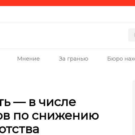
Мнение
За гранью
Бюро нах
ть — в числе
ов по снижению
отства