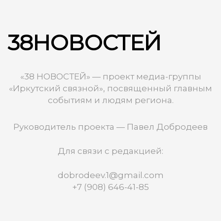
38НОВОСТЕЙ
«38 НОВОСТЕЙ» — проект медиа-группы
«Иркутский связной», посвященный главным
событиям и людям региона.
Руководитель проекта — Павел Добродеев
Для связи с редакцией:
dobrodeev.1@gmail.com
+7 (908) 646-41-85