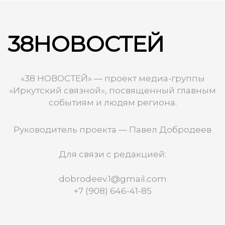
38НОВОСТЕЙ
«38 НОВОСТЕЙ» — проект медиа-группы
«Иркутский связной», посвященный главным
событиям и людям региона.
Руководитель проекта — Павел Добродеев
Для связи с редакцией:
dobrodeev.1@gmail.com
+7 (908) 646-41-85