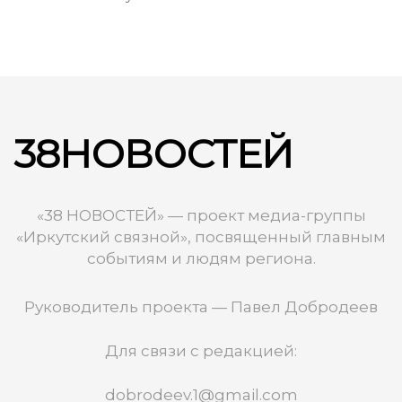
38НОВОСТЕЙ
«38 НОВОСТЕЙ» — проект медиа-группы
«Иркутский связной», посвященный главным
событиям и людям региона.
Руководитель проекта — Павел Добродеев
Для связи с редакцией:
dobrodeev.1@gmail.com