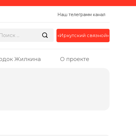
Наш телеграмм канал
«Иркутский связной»
одок Жилкина
О проекте