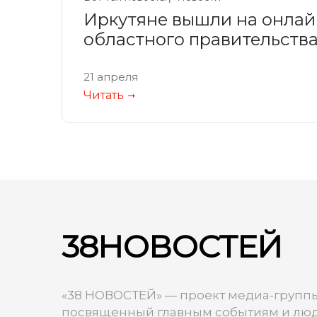
Иркутяне вышли на онлай
областного правительств
21 апреля
Читать
38НОВОСТЕЙ
«38 НОВОСТЕЙ» — проект медиа-группы
посвященный главным событиям и люд