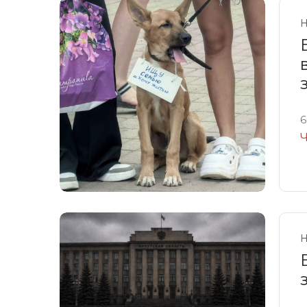
Н
6
Ч
Н