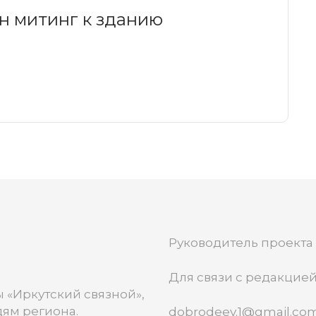
н митинг к зданию
а
Руководитель проекта
Для связи с редакцией
 «Иркутский связной»,
ям региона.
dobrodeev.1@gmail.co