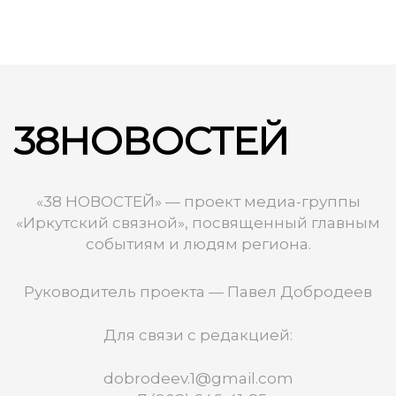
38НОВОСТЕЙ
«38 НОВОСТЕЙ» — проект медиа-группы
«Иркутский связной», посвященный главным
событиям и людям региона.
Руководитель проекта — Павел Добродеев
Для связи с редакцией:
dobrodeev.1@gmail.com