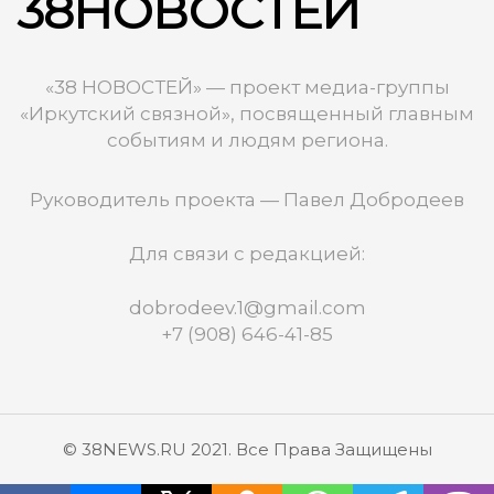
38НОВОСТЕЙ
«38 НОВОСТЕЙ» — проект медиа-группы
«Иркутский связной», посвященный главным
событиям и людям региона.
Руководитель проекта — Павел Добродеев
Для связи с редакцией:
dobrodeev.1@gmail.com
+7 (908) 646-41-85
© 38NEWS.RU 2021. Все Права Защищены