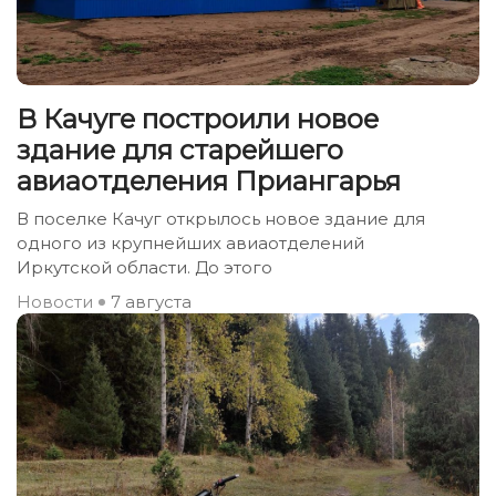
В Качуге построили новое
здание для старейшего
авиаотделения Приангарья
В поселке Качуг открылось новое здание для
одного из крупнейших авиаотделений
Иркутской области. До этого
Новости
7 августа