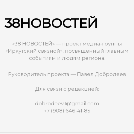
38НОВОСТЕЙ
«38 НОВОСТЕЙ» — проект медиа-группы
«Иркутский связной», посвященный главным
событиям и людям региона.
Руководитель проекта — Павел Добродеев
Для связи с редакцией:
dobrodeev.1@gmail.com
+7 (908) 646-41-85