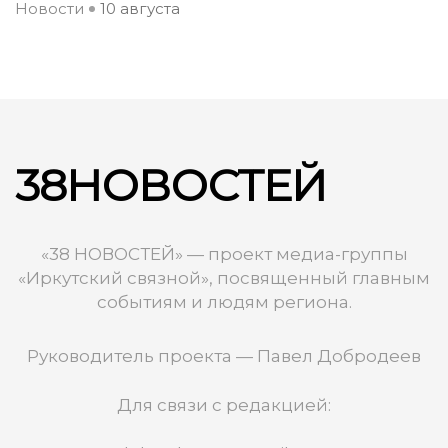
Новости
10 августа
38НОВОСТЕЙ
«38 НОВОСТЕЙ» — проект медиа-группы
«Иркутский связной», посвященный главным
событиям и людям региона.
Руководитель проекта — Павел Добродеев
Для связи с редакцией: