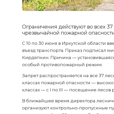
Ограничения действуют во всех 37
чрезвычайной пожарной опасност
С 10 по 30 июня в Иркутской области 
въезд транспорта. Приказ подписал м
Кирдяпкин. Причина — установившаяся
особый противопожарный режим.
Запрет распространяется на все 37 лесн
классах пожарной опасности — высоко
классах — с I по III — посещение лесов
В ближайшее время директора леснич
организуют контрольно-пропускные пу