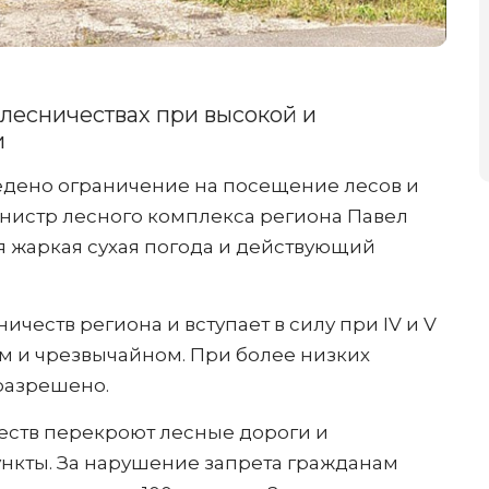
 лесничествах при высокой и
и
введено ограничение на посещение лесов и
инистр лесного комплекса региона Павел
 жаркая сухая погода и действующий
ичеств региона и вступает в силу при IV и V
м и чрезвычайном. При более низких
 разрешено.
еств перекроют лесные дороги и
нкты. За нарушение запрета гражданам