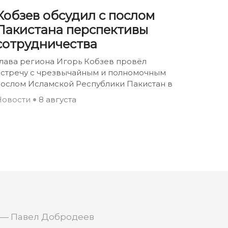
Кобзев обсудил с послом
Пакистана перспективы
сотрудничества
лава региона Игорь Кобзев провёл
встречу с чрезвычайным и полномочным
послом Исламской Республики Пакистан в
Новости
8 августа
 — Павел Добродеев