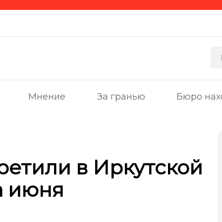
Мнение
За гранью
Бюро нах
претили в Иркутской
а июня