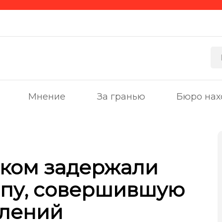
Мнение
За гранью
Бюро нах
ском задержали
ппу, совершившую
плений