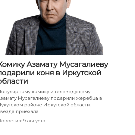
Комику Азамату Мусагалиеву
подарили коня в Иркутской
области
Популярному комику и телеведущему
Азамату Мусагалиеву подарили жеребца в
укутском районе Иркутской области.
Звезда приехала
Новости
9 августа