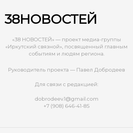
38НОВОСТЕЙ
«38 НОВОСТЕЙ» — проект медиа-группы
«Иркутский связной», посвященный главным
событиям и людям региона.
Руководитель проекта — Павел Добродеев
Для связи с редакцией:
dobrodeev.1@gmail.com
+7 (908) 646-41-85