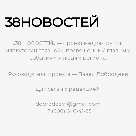
38НОВОСТЕЙ
«38 НОВОСТЕЙ» — проект медиа-группы
«Иркутский связной», посвященный главным
событиям и людям региона.
Руководитель проекта — Павел Добродеев
Для связи с редакцией:
dobrodeev.1@gmail.com
+7 (908) 646-41-85