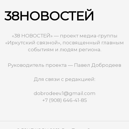
38НОВОСТЕЙ
«38 НОВОСТЕЙ» — проект медиа-группы
«Иркутский связной», посвященный главным
событиям и людям региона.
Руководитель проекта — Павел Добродеев
Для связи с редакцией:
dobrodeev.1@gmail.com
+7 (908) 646-41-85