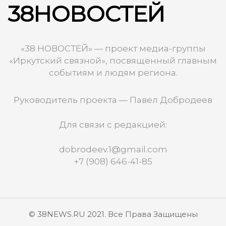
38НОВОСТЕЙ
«38 НОВОСТЕЙ» — проект медиа-группы
«Иркутский связной», посвященный главным
событиям и людям региона.
Руководитель проекта — Павел Добродеев
Для связи с редакцией:
dobrodeev.1@gmail.com
+7 (908) 646-41-85
© 38NEWS.RU 2021. Все Права Защищены