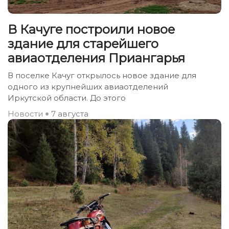
В Качуге построили новое
здание для старейшего
авиаотделения Приангарья
В поселке Качуг открылось новое здание для
одного из крупнейших авиаотделений
Иркутской области. До этого
Новости
7 августа