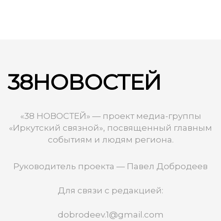
38НОВОСТЕЙ
«38 НОВОСТЕЙ» — проект медиа-группы
«Иркутский связной», посвященный главным
событиям и людям региона.
Руководитель проекта — Павел Добродеев
Для связи с редакцией:
dobrodeev.1@gmail.com