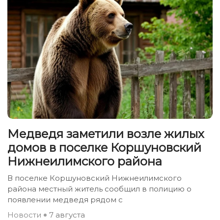
Медведя заметили возле жилых
домов в поселке Коршуновский
Нижнеилимского района
В поселке Коршуновский Нижнеилимского
района местный житель сообщил в полицию о
появлении медведя рядом с
Новости
7 августа