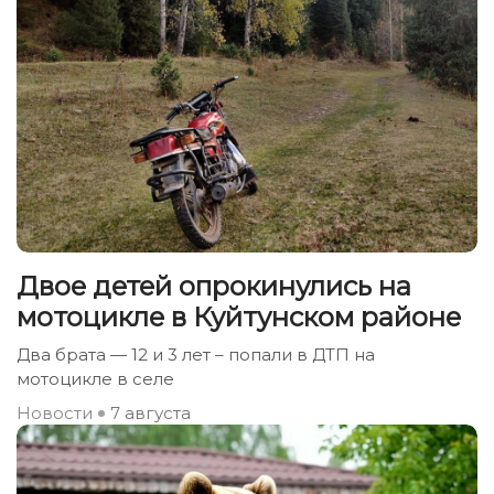
Двое детей опрокинулись на
мотоцикле в Куйтунском районе
Два брата — 12 и 3 лет – попали в ДТП на
мотоцикле в селе
Новости
7 августа