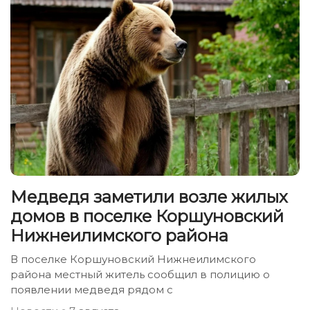
Медведя заметили возле жилых
домов в поселке Коршуновский
Нижнеилимского района
В поселке Коршуновский Нижнеилимского
района местный житель сообщил в полицию о
появлении медведя рядом с