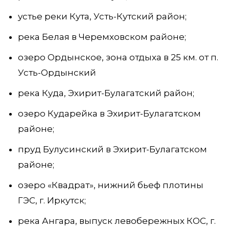
устье реки Кута, Усть-Кутский район;
река Белая в Черемховском районе;
озеро Ордынское, зона отдыха в 25 км. от п.
Усть-Ордынский
река Куда, Эхирит-Булагатский район;
озеро Кударейка в Эхирит-Булагатском
районе;
пруд Булусинский в Эхирит-Булагатском
районе;
озеро «Квадрат», нижний бьеф плотины
ГЭС, г. Иркутск;
река Ангара, выпуск левобережных КОС, г.