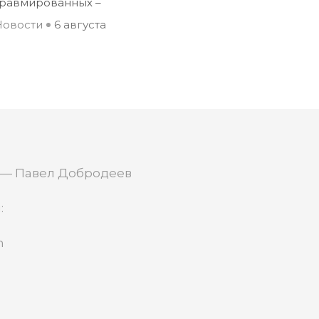
травмированных –
Новости
6 августа
 — Павел Добродеев
:
m