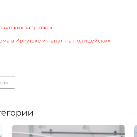
ркутских заправках
ма в Иркутске и напал на полицейских
изис
тегории