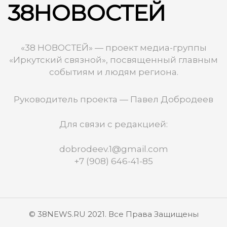
38НОВОСТЕЙ
«38 НОВОСТЕЙ» — проект медиа-группы
«Иркутский связной», посвященный главным
событиям и людям региона.
Руководитель проекта — Павел Добродеев
Для связи с редакцией:
dobrodeev.1@gmail.com
+7 (908) 646-41-85
© 38NEWS.RU 2021. Все Права Защищены