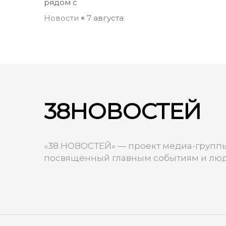
рядом с
Новости
7 августа
38НОВОСТЕЙ
«38 НОВОСТЕЙ» — проект медиа-группы
посвященный главным событиям и люд