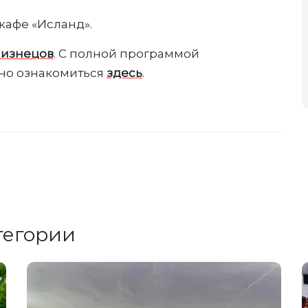
 кафе «Исланд».
лизнецов
. С полной программой
жно ознакомиться
здесь
.
тегории