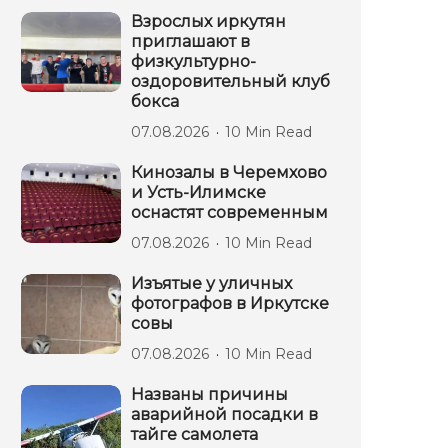
Взрослых иркутян
приглашают в
физкультурно-
оздоровительный клуб
бокса
07.08.2026
10 Min Read
Кинозалы в Черемхово
и Усть-Илимске
оснастят современным
07.08.2026
10 Min Read
Изъятые у уличных
фотографов в Иркутске
совы
07.08.2026
10 Min Read
Названы причины
аварийной посадки в
тайге самолета