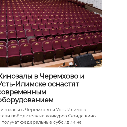
Кинозалы в Черемхово и
Усть-Илимске оснастят
современным
оборудованием
Кинозалы в Черемхово и Усть-Илимске
стали победителями конкурса Фонда кино
 получат федеральные субсидии на