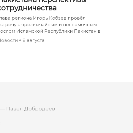
сотрудничества
лава региона Игорь Кобзев провёл
встречу с чрезвычайным и полномочным
послом Исламской Республики Пакистан в
Новости
8 августа
 — Павел Добродеев
: