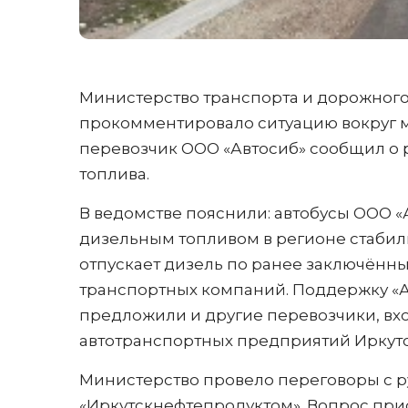
Министерство транспорта и дорожного
прокомментировало ситуацию вокруг ма
перевозчик ООО «Автосиб» сообщил о 
топлива.
В ведомстве пояснили: автобусы ООО «А
дизельным топливом в регионе стабиль
отпускает дизель по ранее заключённы
транспортных компаний. Поддержку «А
предложили и другие перевозчики, в
автотранспортных предприятий Иркутс
Министерство провело переговоры с р
«Иркутскнефтепродуктом». Вопрос при