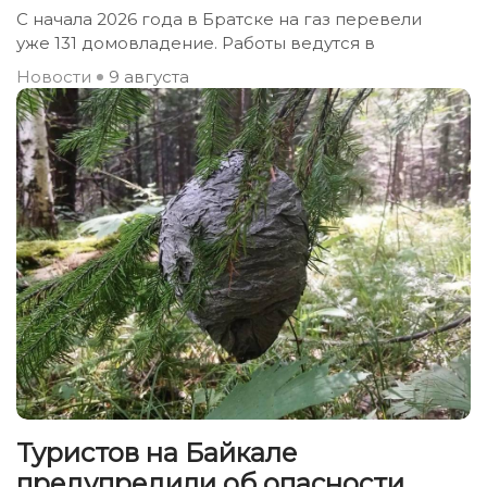
С начала 2026 года в Братске на газ перевели
уже 131 домовладение. Работы ведутся в
Новости
9 августа
Туристов на Байкале
предупредили об опасности