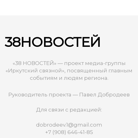
38НОВОСТЕЙ
«38 НОВОСТЕЙ» — проект медиа-группы
«Иркутский связной», посвященный главным
событиям и людям региона.
Руководитель проекта — Павел Добродеев
Для связи с редакцией:
dobrodeev.1@gmail.com
+7 (908) 646-41-85